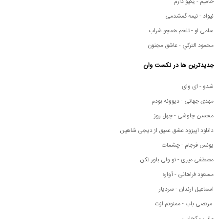
حامیم - یکیو دارم
نیواد - نیمه گمشدمی
سامی لو - تلخم همچو شراب
محمود التركي - عاشق مجنون
جدیدترین ها در نکست وان
شدو - ای وای
مهدی جهانی - دیوونه بودم
محسن چاوشی - چهل روز
دانلود اپیزود عشق عمیق از دیجی شاهین
یونس فرجام - چشمات
مصطفی میری - تو ولی باور نکن
مسعود فراهانی - آواره
اسماعیل ارندان - سردیار
مرتضی باب - ممنونم ازت
مانی - کجایی