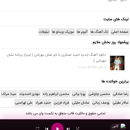
لینک های سایت
صفحه اصلی
تک آهنگ ها
آلبوم ها
موزیک ویدئو ها
تبلیغات
پیشنهاد روز بخش ملایم
دانلود آهنگ جدید حمید عسکری با نام نشان مهربانی ( تیتراژ برنامه نشان
مهربانی )
5 نظر | 4,656 بازدید
برترین خواننده ها
رضا صادقی
محسن چاوشی
پویا بیاتی
محسن ابراهیم زاده
مهدی احمدوند
سینا سرلک
سالار عقیلی
یوسف زمانی
سامان جلیلی
فرزاد فرزین
حمید هیراد
علی لهراسبی
تمامی حقوق و مالکیت قالب متعلق به
نکست وان
می باشد.