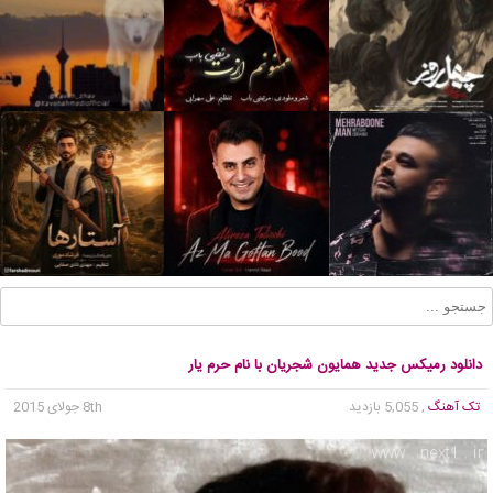
دانلود رمیکس جدید همایون شجریان با نام حرم یار
تک آهنگ
, 5,055 بازدید
8th جولای 2015