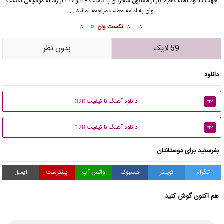
جهت دانلود آهنگ حرم یار از
همایون شجریان
با کیفیت ۱۲۸ و ۳۲۰ از رسانه موسیقی نکست
وان به ادامه مطلب مراجعه نمائید …
♫ ♫ نکست وان ♫ ♫
59 لایک
بدون نظر
دانلود
دانلود آهنگ با کیفیت 320
mp3
دانلود آهنگ با کیفیت 128
mp3
بفرستید برای دوستانتان
تلگرام
توییتر
فیسبوک
واتس آپ
پینترست
ایمیل
هم اکنون گوش کنید