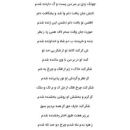
ﭼﻮﻧﮏ زدی ﺑﺮ ﺳﺮ ﻣﻦ ﭘﺴﺖ و گ دازﻧﺪه ﺷﺪم
ﺗﺎﺑﺶ ﺟﺎن ﻳﺎﻓﺖ دﻟﻢ وا ﺷﺪ و ﺑﺸﻜﺎﻓﺖ دﻟﻢ
اﻃﻠﺲ ﻧﻮ ﺑﺎﻓﺖ دﻟﻢ دﺷﻤﻦ اﻳﻦ ژﻧﺪه ﺷﺪم
ﺻﻮرت ﺟﺎن وﻗﺖ ﺳﺤﺮ ﻟﺎف ﻫﻤﻰ زد ز ﺑﻄﺮ
ﺑﻨﺪه و ﺧﺮﺑﻨﺪه ب دم ﺷﺎه و ﺧﺪاوﻧﺪه ﺷﺪم
ش ﻛﺮ ﻛﻨﺪ ﻛﺎﻏﺬ ﺗﻮ از ﺷﻜﺮ ﺑﻰ ﺣﺪ ﺗﻮ
ﻛﻣﺪ او در ﺑﺮ ﻣﻦ ﺑﺎ وی ﻣﺎﻧﻨﺪه ﺷﺪم
ﺷﻜﺮ ﻛﻨﺪ ﺧﺎک د ژم از ﻓﻠﮏ و ﭼﺮخ ﺑﻪ ﺧﻢ
ﻛﺰ ﻧﻈﺮ و ﮔﺮدش او ﻧﻮر ﭘﺬﻳﺮﻧﺪه ﺷﺪم
ﺷﻜﺮ ﻛﻨﺪ ﭼﺮخ ﻓﻠﮏ از ﻣَﻞ ک و م ﻟﮏ و ﻣﻠﮏ
ﻛﺰ ﻛﺮم و ﺑﺨﺸﺶ او روﺷﻦ ﺑﺨﺸﻨﺪه ﺷﺪم
ﺷﻜﺮ ﻛﻨﺪ ﻋﺎرف ﺣﻖ ﻛﺰ ﻫﻤﻪ ﺑﺮدﻳﻢ ﺳﺒﻖ
ﺑﺮ زﺑﺮ ﻫﻔﺖ ﻃﺒﻖ اﺧﺘﺮ رﺧﺸﻨﺪه ﺷﺪم
ز ﻫﺮه ﺑﺪم ﻣﺎه ﺷﺪم ﭼﺮخ دو ﺻﺪ ﺗﺎه ﺷﺪم