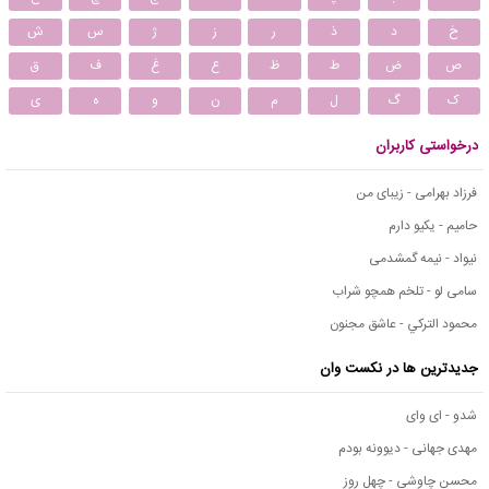
خ
د
ذ
ر
ز
ژ
س
ش
ص
ض
ط
ظ
ع
غ
ف
ق
ک
گ
ل
م
ن
و
ه
ی
درخواستی کاربران
فرزاد بهرامی - زیبای من
حامیم - یکیو دارم
نیواد - نیمه گمشدمی
سامی لو - تلخم همچو شراب
محمود التركي - عاشق مجنون
جدیدترین ها در نکست وان
شدو - ای وای
مهدی جهانی - دیوونه بودم
محسن چاوشی - چهل روز