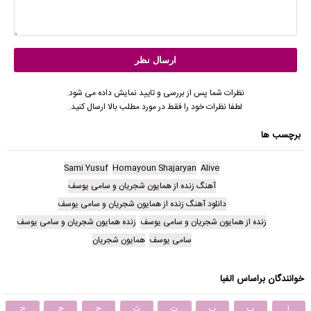
نظرات شما پس از بررسی و تایید نمایش داده می شود.
لطفا نظرات خود را فقط در مورد مطلب بالا ارسال کنید.
برچسب ها
Sami Yusuf
Homayoun Shajaryan
Alive
آهنگ زنده از همایون شجریان و سامی یوسف
دانلود آهنگ زنده از همایون شجریان و سامی یوسف
زنده از همایون شجریان و سامی یوسف
زنده همایون شجریان و سامی یوسف
سامی یوسف
همایون شجریان
خوانندگان براساس الفبا
ا
ب
پ
ت
ث
ج
چ
ح