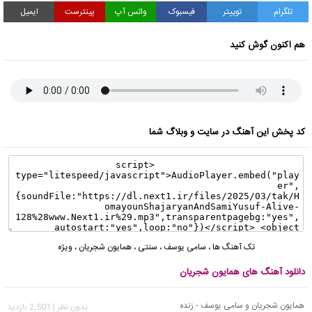
تلگرام
توییتر
فیسبوک
واتس آپ
پینترست
ایمیل
هم اکنون گوش کنید
کد پخش این آهنگ در سایت و وبلاگ شما
تک آهنگ ها
،
سامی یوسف
،
سنتی
،
همایون شجریان
،
ویژه
دانلود آهنگ های همایون شجریان
همایون شجریان و سامی یوسف - زنده
بدون نظر | 2,501 بازدید