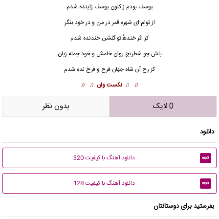
ﻳﻮﺳﻒ ﺑﻮدم ز ﻛﻨﻮن ﻳﻮﺳﻒ زاﻳﻨﺪه ﺷﺪم
از ﺗﻮام ای ﺷﻬﺮه ﻗﻤﺮ در ﻣﻦ و در ﺧﻮد ﺑﻨﮕﺮ
ﻛﺰ اﺛﺮ ﺧﻨﺪﻫٔ ﺗﻮ ﮔﻠﺸﻦ ﺧﻨﺪﻧﺪه ﺷﺪم
ﺑﺎش ﭼﻮ ﺷﻄﺮﻧﺞ روان ﺧﺎﻣﺶ و ﺧﻮد ﺟﻤﻠﻪ زﺑﺎن
ﻛﺰ رخ آن ﺷﺎه ﺟﻬﺎن ﻓﺮخ و ﻓﺮخ ﻧﺪه ﺷﺪم
♫ ♫
نکست وان
♫ ♫
0 لایک
بدون نظر
دانلود
دانلود آهنگ با کیفیت 320
mp3
دانلود آهنگ با کیفیت 128
mp3
بفرستید برای دوستانتان