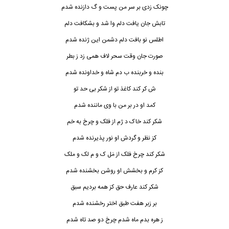
ﭼﻮﻧﮏ زدی ﺑﺮ ﺳﺮ ﻣﻦ ﭘﺴﺖ و گ دازﻧﺪه ﺷﺪم
ﺗﺎﺑﺶ ﺟﺎن ﻳﺎﻓﺖ دﻟﻢ وا ﺷﺪ و ﺑﺸﻜﺎﻓﺖ دﻟﻢ
اﻃﻠﺲ ﻧﻮ ﺑﺎﻓﺖ دﻟﻢ دﺷﻤﻦ اﻳﻦ ژﻧﺪه ﺷﺪم
ﺻﻮرت ﺟﺎن وﻗﺖ ﺳﺤﺮ ﻟﺎف ﻫﻤﻰ زد ز ﺑﻄﺮ
ﺑﻨﺪه و ﺧﺮﺑﻨﺪه ب دم ﺷﺎه و ﺧﺪاوﻧﺪه ﺷﺪم
ش ﻛﺮ ﻛﻨﺪ ﻛﺎﻏﺬ ﺗﻮ از ﺷﻜﺮ ﺑﻰ ﺣﺪ ﺗﻮ
ﻛﻣﺪ او در ﺑﺮ ﻣﻦ ﺑﺎ وی ﻣﺎﻧﻨﺪه ﺷﺪم
ﺷﻜﺮ ﻛﻨﺪ ﺧﺎک د ژم از ﻓﻠﮏ و ﭼﺮخ ﺑﻪ ﺧﻢ
ﻛﺰ ﻧﻈﺮ و ﮔﺮدش او ﻧﻮر ﭘﺬﻳﺮﻧﺪه ﺷﺪم
ﺷﻜﺮ ﻛﻨﺪ ﭼﺮخ ﻓﻠﮏ از ﻣَﻞ ک و م ﻟﮏ و ﻣﻠﮏ
ﻛﺰ ﻛﺮم و ﺑﺨﺸﺶ او روﺷﻦ ﺑﺨﺸﻨﺪه ﺷﺪم
ﺷﻜﺮ ﻛﻨﺪ ﻋﺎرف ﺣﻖ ﻛﺰ ﻫﻤﻪ ﺑﺮدﻳﻢ ﺳﺒﻖ
ﺑﺮ زﺑﺮ ﻫﻔﺖ ﻃﺒﻖ اﺧﺘﺮ رﺧﺸﻨﺪه ﺷﺪم
ز ﻫﺮه ﺑﺪم ﻣﺎه ﺷﺪم ﭼﺮخ دو ﺻﺪ ﺗﺎه ﺷﺪم