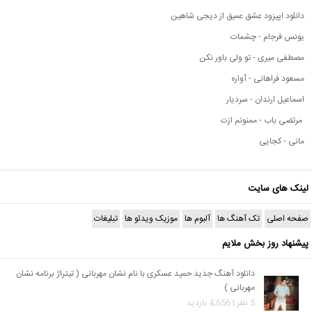
دانلود اپیزود عشق عمیق از دیجی شاهین
یونس فرجام - چشمات
مصطفی میری - تو ولی باور نکن
مسعود فراهانی - آواره
اسماعیل ارندان - سردیار
مرتضی باب - ممنونم ازت
مانی - کجایی
لینک های سایت
صفحه اصلی
تک آهنگ ها
آلبوم ها
موزیک ویدئو ها
تبلیغات
پیشنهاد روز بخش ملایم
دانلود آهنگ جدید حمید عسکری با نام نشان مهربانی ( تیتراژ برنامه نشان
مهربانی )
5 نظر | 4,656 بازدید