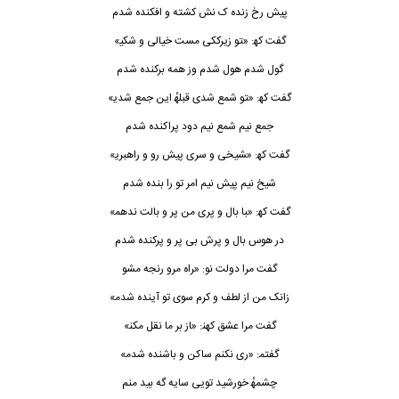
ﭘﻴﺶ رخ زﻧﺪه ک ﻧﺶ ﻛﺸﺘﻪ و اﻓﻜﻨﺪه ﺷﺪم
ﮔﻔﺖ ﻛﻬ: «ﺘﻮ زﻳﺮﻛﻜﻰ ﻣﺴﺖ ﺧﻴﺎﻟﻰ و ﺷﻜﻴ»
ﮔﻮل ﺷﺪم ﻫﻮل ﺷﺪم وز ﻫﻤﻪ ﺑﺮﻛﻨﺪه ﺷﺪم
ﮔﻔﺖ ﻛﻬ: «ﺘﻮ ﺷﻤﻊ ﺷﺪی ﻗﺒﻠﻬٔ اﻳﻦ ﺟﻤﻊ ﺷﺪﻳ»
ﺟﻤﻊ ﻧﻴﻢ ﺷﻤﻊ ﻧﻴﻢ دود ﭘﺮاﻛﻨﺪه ﺷﺪم
ﮔﻔﺖ ﻛﻬ: «ﺸﻴﺨﻰ و ﺳﺮی ﭘﻴﺶ رو و راﻫﺒﺮﻳ»
ﺷﻴﺦ ﻧﻴﻢ ﭘﻴﺶ ﻧﻴﻢ اﻣﺮ ﺗﻮ را ﺑﻨﺪه ﺷﺪم
ﮔﻔﺖ ﻛﻬ: «ﺒﺎ ﺑﺎل و ﭘﺮی ﻣﻦ ﭘﺮ و ﺑﺎﻟﺖ ﻧﺪﻫﻤ»
در ﻫﻮس ﺑﺎل و ﭘﺮش ﺑﻰ ﭘﺮ و ﭘﺮﻛﻨﺪه ﺷﺪم
ﮔﻔﺖ ﻣﺮا دوﻟﺖ ﻧﻮ: «ﺮاه ﻣﺮو رﻧﺠﻪ ﻣﺸﻮ
زاﻧﮏ ﻣﻦ از ﻟﻄﻒ و ﻛﺮم ﺳﻮی ﺗﻮ آﻳﻨﺪه ﺷﺪﻣ»
ﮔﻔﺖ ﻣﺮا ﻋﺸﻖ ﻛﻬﻨ: «ﺎز ﺑﺮ ﻣﺎ ﻧﻘﻞ ﻣﻜﻨ»
ﮔﻔﺘﻤ: «ری ﻧﻜﻨﻢ ﺳﺎﻛﻦ و ﺑﺎﺷﻨﺪه ﺷﺪﻣ»
ﭼﺸﻤﻬٔ ﺧﻮرﺷﻴﺪ ﺗﻮﻳﻰ ﺳﺎﻳﻪ ﮔﻪ ﺑﻴﺪ ﻣﻨﻢ