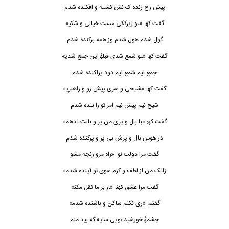
ﭘﻴﺶ رخ زﻧﺪه ک ﻧﺶ ﻛﺸﺘﻪ و اﻓﻜﻨﺪه ﺷﺪم
ﮔﻔﺖ ﻛﻬ: «ﺘﻮ زﻳﺮﻛﻜﻰ ﻣﺴﺖ ﺧﻴﺎﻟﻰ و ﺷﻜﻴ»
ﮔﻮل ﺷﺪم ﻫﻮل ﺷﺪم وز ﻫﻤﻪ ﺑﺮﻛﻨﺪه ﺷﺪم
ﮔﻔﺖ ﻛﻬ: «ﺘﻮ ﺷﻤﻊ ﺷﺪی ﻗﺒﻠﻬٔ اﻳﻦ ﺟﻤﻊ ﺷﺪﻳ»
ﺟﻤﻊ ﻧﻴﻢ ﺷﻤﻊ ﻧﻴﻢ دود ﭘﺮاﻛﻨﺪه ﺷﺪم
ﮔﻔﺖ ﻛﻬ: «ﺸﻴﺨﻰ و ﺳﺮی ﭘﻴﺶ رو و راﻫﺒﺮﻳ»
ﺷﻴﺦ ﻧﻴﻢ ﭘﻴﺶ ﻧﻴﻢ اﻣﺮ ﺗﻮ را ﺑﻨﺪه ﺷﺪم
ﮔﻔﺖ ﻛﻬ: «ﺒﺎ ﺑﺎل و ﭘﺮی ﻣﻦ ﭘﺮ و ﺑﺎﻟﺖ ﻧﺪﻫﻤ»
در ﻫﻮس ﺑﺎل و ﭘﺮش ﺑﻰ ﭘﺮ و ﭘﺮﻛﻨﺪه ﺷﺪم
ﮔﻔﺖ ﻣﺮا دوﻟﺖ ﻧﻮ: «ﺮاه ﻣﺮو رﻧﺠﻪ ﻣﺸﻮ
زاﻧﮏ ﻣﻦ از ﻟﻄﻒ و ﻛﺮم ﺳﻮی ﺗﻮ آﻳﻨﺪه ﺷﺪﻣ»
ﮔﻔﺖ ﻣﺮا ﻋﺸﻖ ﻛﻬﻨ: «ﺎز ﺑﺮ ﻣﺎ ﻧﻘﻞ ﻣﻜﻨ»
ﮔﻔﺘﻤ: «ری ﻧﻜﻨﻢ ﺳﺎﻛﻦ و ﺑﺎﺷﻨﺪه ﺷﺪﻣ»
ﭼﺸﻤﻬٔ ﺧﻮرﺷﻴﺪ ﺗﻮﻳﻰ ﺳﺎﻳﻪ ﮔﻪ ﺑﻴﺪ ﻣﻨﻢ